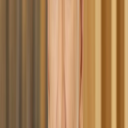
Newsletter
Η ενημέρωση που κάνει τη διαφορά
Αναλύσεις, εξελίξεις και αποκλειστικά νέα της ασφαλιστικής
αγοράς, κάθε μέρα στο inbox σας.
Δωρεάν Εγγραφή →