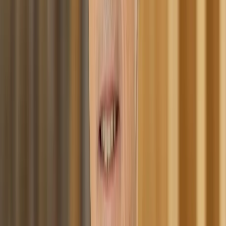
Απεγγραφή ανά πάσα στιγμή